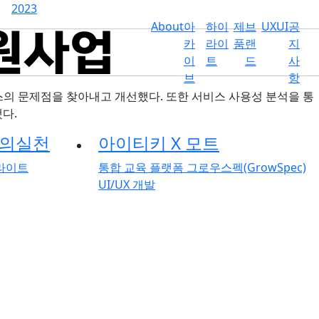
2023
About
아
하이
제
브
UXUI
공
카
라이
품
랜
지
이
트
드
사
브
항
스의 문제점을 찾아내고 개선했다. 또한 서비스 사용성 분석을 통
다.
상의실천
아이티키 X 모트
라이트
통합 교육 플랫폼 그로우스펙(GrowSpec)
UI/UX 개발